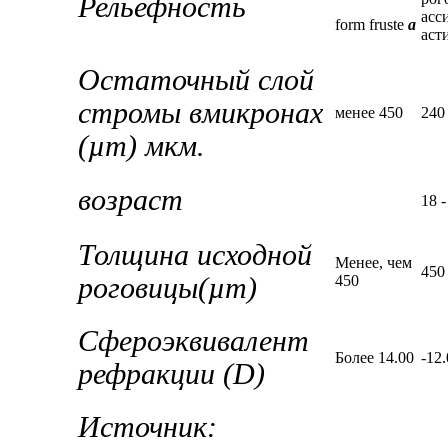
Рельефность
асс
form fruste
а
аст
Остаточный слой
стромы
в
микронах
менее 450
240
(
µm
)
мкм.
возраст
18 -
Толщина исходной
Менее, чем
450
роговицы
(
µm
)
450
Сфероэквивалент
Более 14.00
-12.
рефракции (D)
Источник: