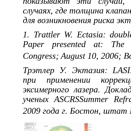
показывают эти случаи, 
случаях, где толщина клап
для возникновения риска экт
1.
Trattler W. Ectasia: doubl
Paper presented at: The
Congress; August 10, 2006; B
Трэтлер У. Эктазия: LAS
при применении
корре
эксимерного лазера
.
Доклад
ученых ASCRS
Summer Refra
2009 года
г. Бостон, штат 