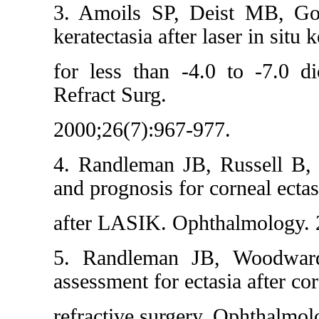
3. Amoils SP, Deist MB, Go
keratectasia after laser in situ 
for less than -4.0 to -7.0 d
Refract Surg.
2000;26(7):967-977.
4. Randleman JB, Russell B, 
and prognosis for corneal ectas
after LASIK. Ophthalmology. 
5. Randleman JB, Woodwar
assessment for ectasia after co
refractive surgery. Ophthalmo