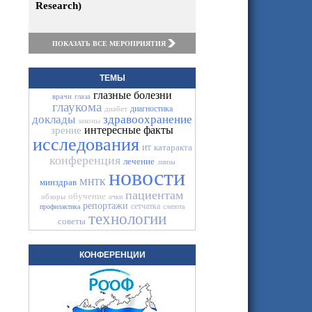
Research)
ПОКАЗАТЬ ВСЕ МЕРОПРИЯТИЯ
ТЕМЫ
глазные болезни
врачи
глаза
глаукома
диагностика
диабет
доклады
здравоохранение
законы
интересные факты
зрение
исследования
катаракта
ИТ
конференция
лечение
линзы
новости
минздрав
МНТК
пациентам
обучение
обзоры
очки
репортажи
сетчатка
профилактика
слепота
технологии
советы
КОНФЕРЕНЦИИ