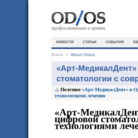
НОВОСТИ
СТАТЬИ
СОБЫТИЯ
ОБ
Блоги
>
About-Vision
«Арт-МедикалДент»
стоматологии с со
Полезное
«Арт-МедикалДент» в О
технологиями лечения
«Арт-МедикалДент
цифровой стомато
технологиями леч